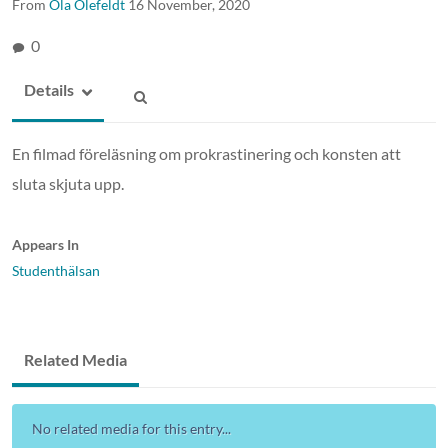
From
Ola Olefeldt
16 November, 2020
0
Details
En filmad föreläsning om prokrastinering och konsten att
sluta skjuta upp.
Appears In
Studenthälsan
Related Media
No related media for this entry...