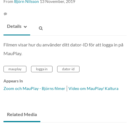
From
Björn Nilsson
13 November, 2019
Details
Filmen visar hur du använder ditt dator-ID för att logga in på
MauPlay.
mauplay
logga in
dator-id
Appears In
Zoom och MauPlay - Björns filmer
Video om MauPlay/ Kaltura
Related Media