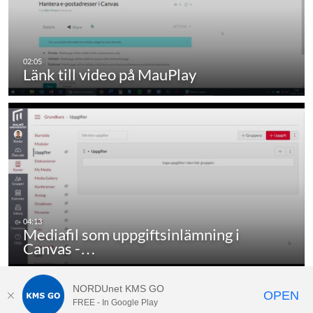
Länk till video på MauPlay
Mediafil som uppgiftsinlämning i
Canvas -…
NORDUnet KMS GO
OPEN
FREE - In Google Play
MauPlay ©
Malmö universitet